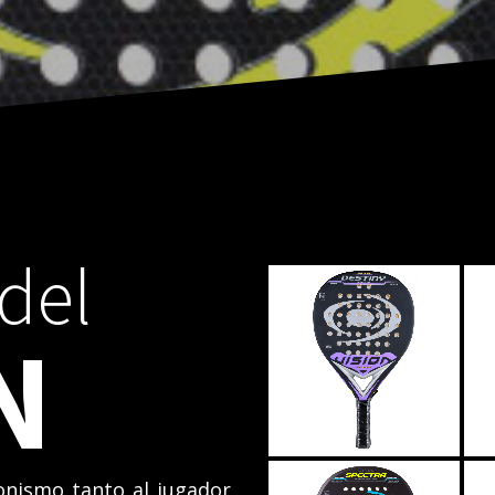
del
VISION DESTINY
VIOLETA
N
VISION SPECTRA
gonismo tanto al jugador