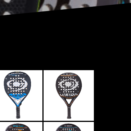
VISION DESTINY
AZUL
VISION SILVER
VISION SPECTRA
VISION V MAX