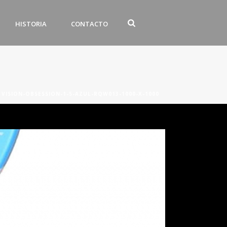
HISTORIA
CONTACTO
»
VISION-OBSESSION-1-5-AZUL-RQW013-1000-X-1000